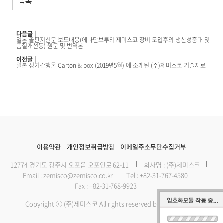
목록
다음글 |
일본 골판지신문 보도내용(에나단보루의 제미스코 장비 도입후의 생산성증대 및
품질개선등) 원문 및 번역본
이전글 |
일본 정기간행물 Carton & box (2019년5월) 에 소개된 (주)제미스코 기술자료
이용약관
개인정보취급방침
이메일주소무단수집거부
12774 경기도 광주시 오포읍 오포안로 62-11
회사명 : (주)제미스코
Email :
zemisco@zemisco.co.kr
Tel :
+82-31-767-4580
Fax : +82-31-768-9923
Copyright ⓒ (주)제미스코 All rights reserved by Zemisco Inc.