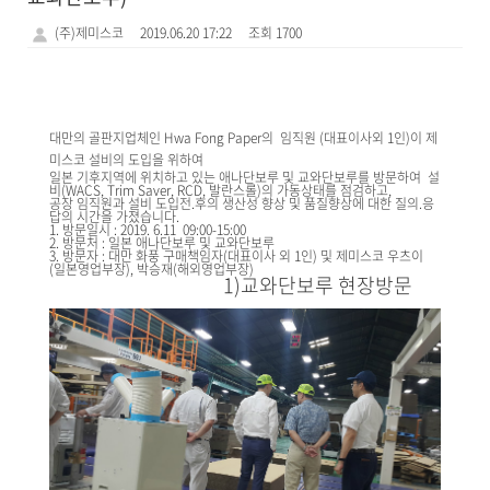
(주)제미스코
2019.06.20 17:22
조회 1700
대만의 골판지업체인 Hwa Fong Paper의 임직원 (대표이사외 1인)이 제
미스코 설비의 도입을 위하여
일본 기후지역에 위치하고 있는 애나단보루 및 교와단보루를 방문하여 설
비(WACS, Trim Saver, RCD, 발란스롤)의 가동상태를 점검하고,
공장 임직원과 설비 도입전.후의 생산성 향상 및 품질향상에 대한 질의.응
답의 시간을 가졌습니다.
1. 방문일시 : 2019. 6.11 09:00-15:00
2. 방문처 : 일본 애나단보루 및 교와단보루
3. 방문자 : 대만 화풍 구매책임자(대표이사 외 1인) 및 제미스코 우츠이
(일본영업부장), 박승재(해외영업부장)
1)교와단보루 현장방문