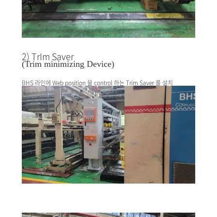
2) TrIm Saver
(Trim minimizing Device)
BHS 라인에 Web position 을 control 하는 Trim Saver 를 설치