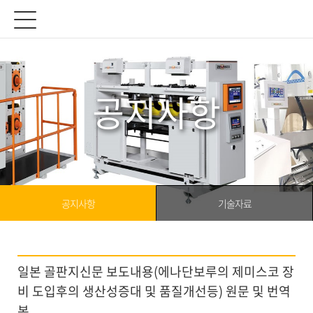
공지사항
공지사항
기술자료
일본 골판지신문 보도내용(에나단보루의 제미스코 장
비 도입후의 생산성증대 및 품질개선등) 원문 및 번역
본