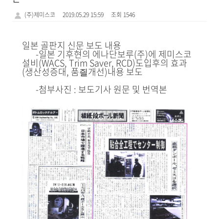
(주)제미스코
2019.05.29 15:59
조회 1546
일본 골판지 신문 보도 내용
-일본 기후현의 에나단보루(주)에 제미스코
설비(WACS, Trim Saver, RCD)도입후의 효과
(생산성증대, 품즬개선)내용 보도
-첨부사진 : 보도기사 원문 및 번역본