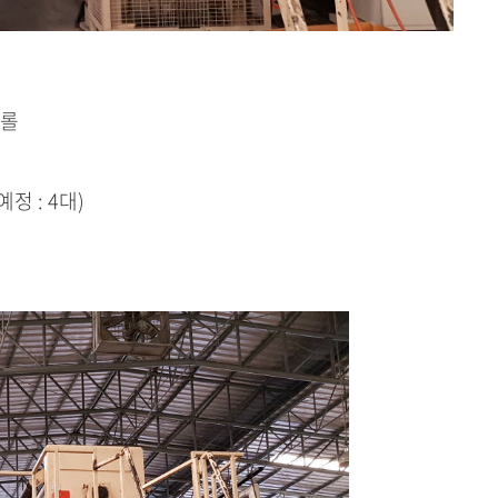
스롤
정 : 4대)