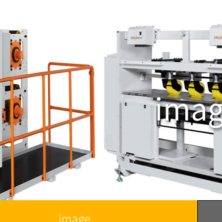
ima
image