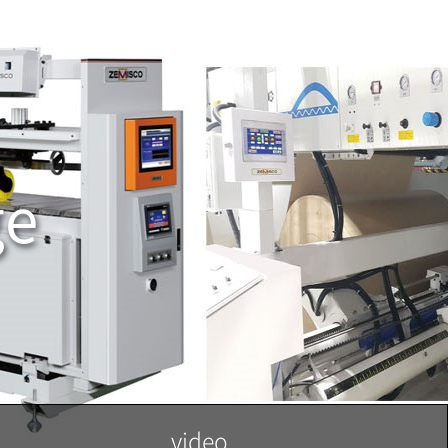
ge
video